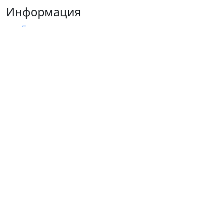
Информация
Главная
О Компании
Сотрудничество
Контакты
Блог
Политика конфиденциальности
Согласие на обработку персональных данных
Каталог
Комплекты
Намордники
Ошейники
Ошейник-удавка
Водилки (короткие поводки)
Поводки
Ринговки
Сворки