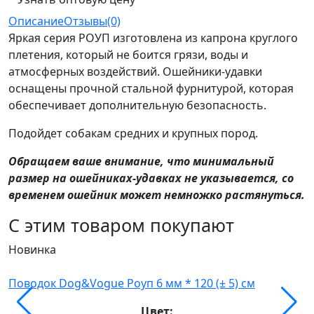
Описание
Отзывы(0)
Яркая серия РОУП изготовлена из капрона круглого
плетения, который не боится грязи, воды и
атмосферных воздействий. Ошейники-удавки
оснащены прочной стальной фурнитурой, которая
обеспечивает дополнительную безопасность.
Подойдет собакам средних и крупных пород.
Обращаем ваше внимание, что минимальный
размер на ошейниках-удавках не указывается, со
временем ошейник может немножко растянуться.
С этим товаром покупают
Новинка
Н
Поводок Dog&Vogue Роуп 6 мм * 120 (± 5) см
П
Цвет: