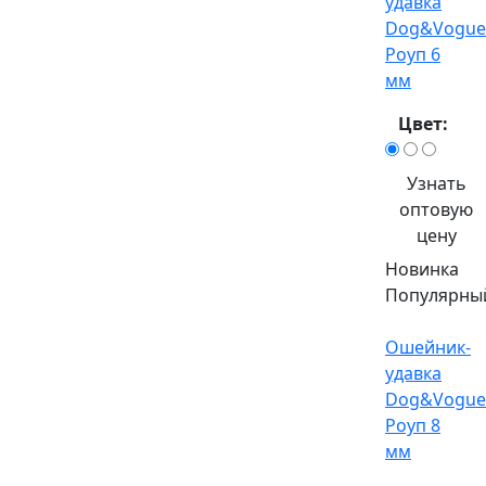
удавка
Dog&Vogue
Роуп 6
мм
Цвет:
Узнать
оптовую
цену
Новинка
Популярны
Ошейник-
удавка
Dog&Vogue
Роуп 8
мм