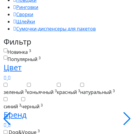
Ринговки
Сворки
Шлейки
Сумочки-диспенсеры для пакетов
Фильтр
3
Новинка
3
Популярный
Цвет
3
3
3
3
зеленый
коньячный
красный
натуральный
3
3
синий
черный
Бренд
3
Dog&Vogue