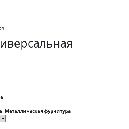
ая
иверсальная
ые
а, Металлическая фурнитура