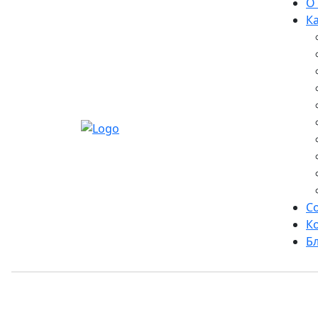
О
К
С
К
Б