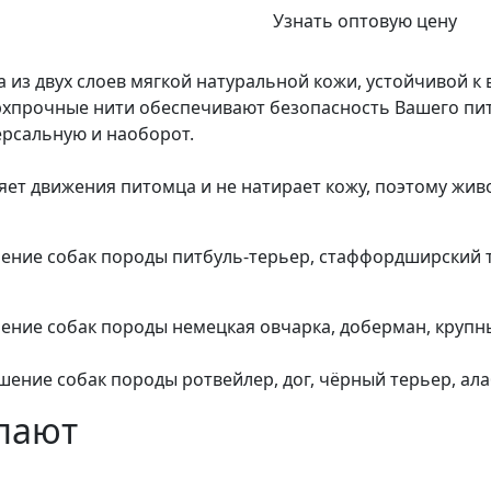
Узнать оптовую цену
 из двух слоев мягкой натуральной кожи, устойчивой к
рхпрочные нити обеспечивают безопасность Вашего пи
ерсальную и наоборот.
ет движения питомца и не натирает кожу, поэтому живо
ение собак породы питбуль-терьер, стаффордширский те
шение собак породы немецкая овчарка, доберман, крупн
шение собак породы ротвейлер, дог, чёрный терьер, ала
упают