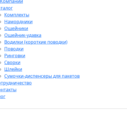
 Компании
аталог
Комплекты
Намордники
Ошейники
Ошейник-удавка
Водилки (короткие поводки)
Поводки
Ринговки
Сворки
Шлейки
Сумочки-диспенсеры для пакетов
отрудничество
онтакты
лог