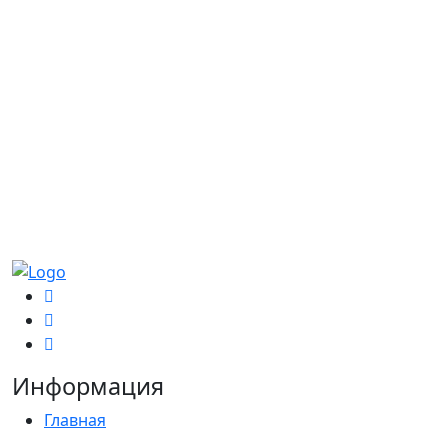
Ш
Информация
Главная
О Компании