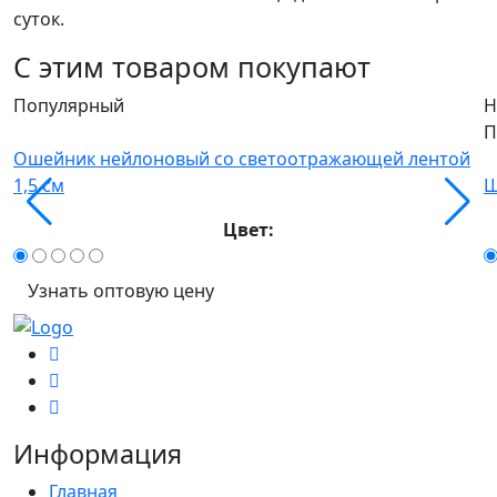
суток.
С этим товаром покупают
Популярный
Н
П
Ошейник нейлоновый со светоотражающей лентой
1,5 см
Ш
Цвет:
Узнать оптовую цену
Информация
Главная