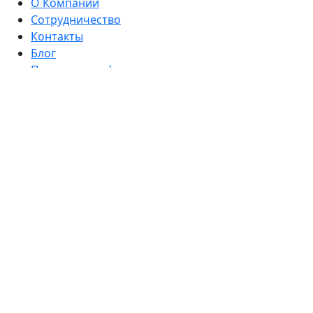
О Компании
Сотрудничество
Контакты
Блог
Политика конфиденциальности
Согласие на обработку персональных данных
Каталог
Комплекты
Намордники
Ошейники
Ошейник-удавка
Водилки (короткие поводки)
Поводки
Ринговки
Сворки
Шлейки
Сумочки-диспенсеры для пакетов