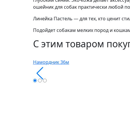
глубокий синий. Эко-кожа делает аксесс
ошейник для собак практически любой п
Линейка Пастель — для тех, кто ценит с
Подойдет собакам мелких пород и кошка
С этим товаром пок
Намордник 36м
Узнать оптовую цену
Ин
Г