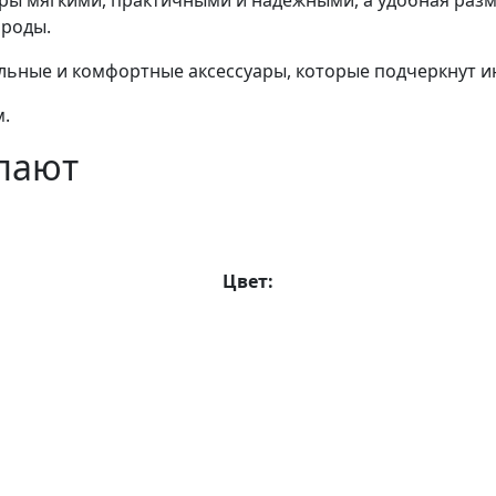
уары мягкими, практичными и надежными, а удобная раз
ороды.
тильные и комфортные аксессуары, которые подчеркнут
м.
упают
Цвет:
формация
Каталог
лавная
Комплекты