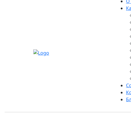
О
К
С
К
Б