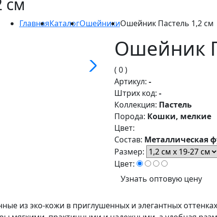
 см
Главная
Каталог
Ошейники
Ошейник Пастель 1,2 см
Ошейник П
( 0 )
Артикул:
-
Штрих код:
-
Коллекция:
Пастель
Порода:
Кошки, мелкие
Цвет:
Состав:
Металлическая ф
Размер:
Цвет:
Узнать оптовую цену
ные из эко-кожи в приглушенных и элегантных оттенках