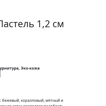
астель 1,2 см
урнитура, Эко-кожа
: бежевый, коралловый, мятный и