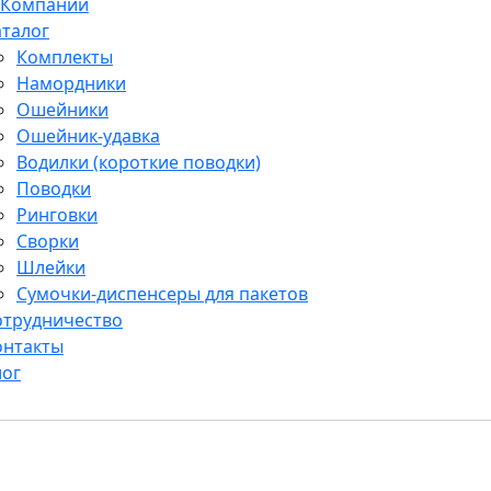
 Компании
аталог
Комплекты
Намордники
Ошейники
Ошейник-удавка
Водилки (короткие поводки)
Поводки
Ринговки
Сворки
Шлейки
Сумочки-диспенсеры для пакетов
отрудничество
онтакты
лог