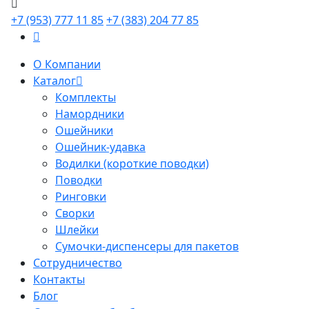
+7 (953) 777 11 85
+7 (383) 204 77 85
О Компании
Каталог
Комплекты
Намордники
Ошейники
Ошейник-удавка
Водилки (короткие поводки)
Поводки
Ринговки
Сворки
Шлейки
Сумочки-диспенсеры для пакетов
Сотрудничество
Контакты
Блог