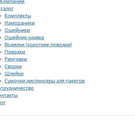
 Компании
аталог
Комплекты
Намордники
Ошейники
Ошейник-удавка
Водилки (короткие поводки)
Поводки
Ринговки
Сворки
Шлейки
Сумочки-диспенсеры для пакетов
отрудничество
онтакты
лог