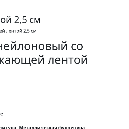
й 2,5 см
й лентой 2,5 см
нейлоновый со
жающей лентой
ые
нитура, Металлическая фурнитура,