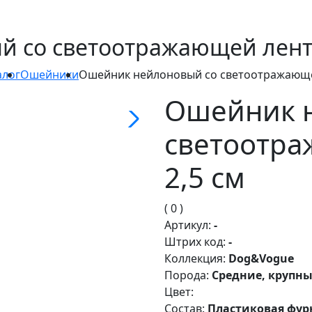
 со светоотражающей ленто
алог
Ошейники
Ошейник нейлоновый со светоотражающе
Ошейник 
светоотра
2,5 см
( 0 )
Артикул:
-
Штрих код:
-
Коллекция:
Dog&Vogue
Порода:
Средние, крупн
Цвет:
Состав:
Пластиковая фур