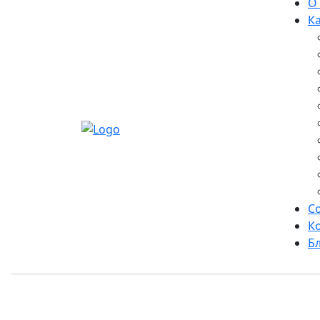
О
К
С
К
Б