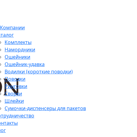
 Компании
аталог
Комплекты
Намордники
Ошейники
Ошейник-удавка
Водилки (короткие поводки)
Поводки
Ринговки
Сворки
Шлейки
Сумочки-диспенсеры для пакетов
отрудничество
онтакты
лог