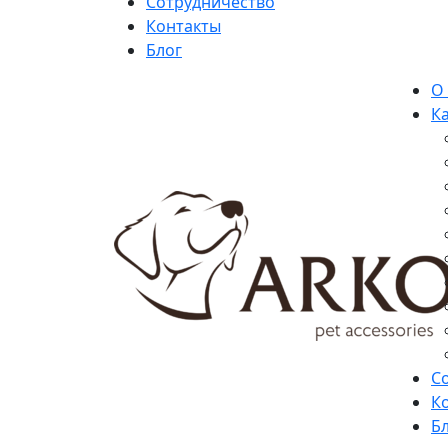
Сотрудничество
Контакты
Блог
О
К
С
К
Б