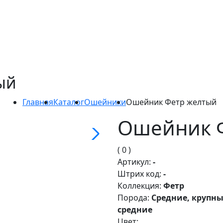
ый
Главная
Каталог
Ошейники
Ошейник Фетр желтый
Ошейник 
( 0 )
Артикул:
-
Штрих код:
-
Коллекция:
Фетр
Порода:
Средние, крупны
средние
Цвет: