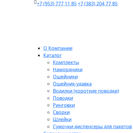
+7 (953) 777 11 85
+7 (383) 204 77 85
О Компании
Каталог
Комплекты
Намордники
Ошейники
Ошейник-удавка
Водилки (короткие поводки)
Поводки
Ринговки
Сворки
Шлейки
Сумочки-диспенсеры для пакетов