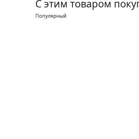
С этим товаром пок
Популярный
Ошейник Фетр фиолетовый
Узнать оптовую цену
Ин
Г
О
С
К
Б
П
к