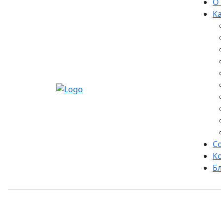
О
К
С
К
Б