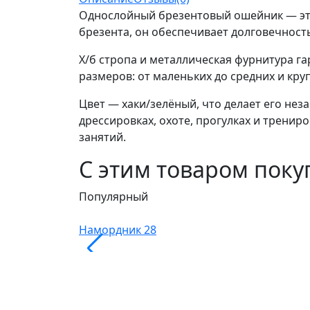
Однослойный брезентовый ошейник — это
брезента, он обеспечивает долговечност
Х/б стропа и металлическая фурнитура г
размеров: от маленьких до средних и кру
Цвет — хаки/зелёный, что делает его не
дрессировках, охоте, прогулках и тренир
занятий.
С этим товаром пок
Популярный
Намордник 28
Узнать оптовую цену