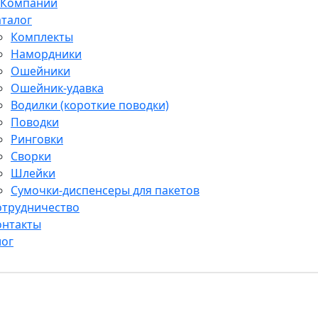
 Компании
аталог
Комплекты
Намордники
Ошейники
Ошейник-удавка
Водилки (короткие поводки)
Поводки
Ринговки
Сворки
Шлейки
Сумочки-диспенсеры для пакетов
отрудничество
онтакты
лог