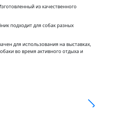
Изготовленный из качественного
ник подходит для собак разных
ачен для использования на выставках,
собаки во время активного отдыха и
Шлея брезент
Узнать опто