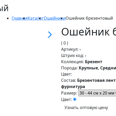
ый
Главная
Каталог
Ошейники
Ошейник брезентовый
Ошейник 
( 0 )
Артикул:
-
Штрих код:
-
Коллекция:
Брезент
Порода:
Крупные, Средн
Цвет:
Состав:
Брезентовая лент
фурнитура
Размер:
Цвет:
Узнать оптовую цену