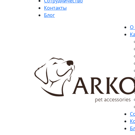
Сотрудничество
Контакты
Блог
О
К
С
К
Б