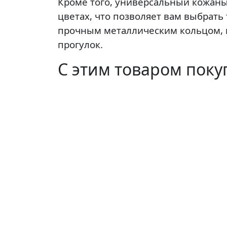
Кроме того, универсальный кожаны
цветах, что позволяет вам выбрат
прочным металлическим кольцом, к
прогулок.
С этим товаром пок
Шлея брезентовая ездовая (№1)
Узнать оптовую цену
Ин
Г
О