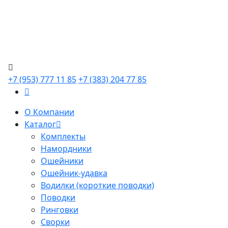
+7 (953) 777 11 85
+7 (383) 204 77 85
О Компании
Каталог
Комплекты
Намордники
Ошейники
Ошейник-удавка
Водилки (короткие поводки)
Поводки
Ринговки
Сворки