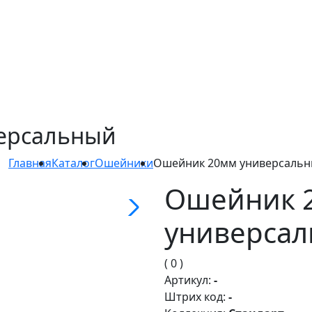
ерсальный
Главная
Каталог
Ошейники
Ошейник 20мм универсаль
Ошейник 
универса
( 0 )
Артикул:
-
Штрих код:
-