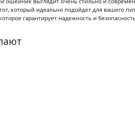
й ошейник выглядит очень стильно и современ
ь тот, который идеально подойдет для вашего п
оторое гарантирует надежность и безопасност
упают
Цвет:
формация
Каталог
лавная
Комплекты
 Компании
Намордники