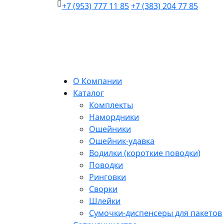
+7 (953) 777 11 85
+7 (383) 204 77 85
О Компании
Каталог
Комплекты
Намордники
Ошейники
Ошейник-удавка
Водилки (короткие поводки)
Поводки
Ринговки
Сворки
Шлейки
Сумочки-диспенсеры для пакетов