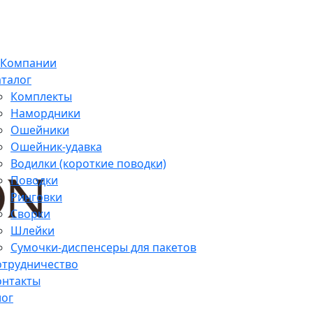
 Компании
аталог
Комплекты
Намордники
Ошейники
Ошейник-удавка
Водилки (короткие поводки)
Поводки
Ринговки
Сворки
Шлейки
Сумочки-диспенсеры для пакетов
отрудничество
онтакты
лог