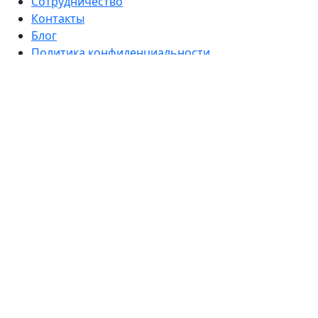
Сотрудничество
Контакты
Блог
Политика конфиденциальности
Согласие на обработку персональных данных
Каталог
Комплекты
Намордники
Ошейники
Ошейник-удавка
Водилки (короткие поводки)
Поводки
Ринговки
Сворки
Шлейки
Сумочки-диспенсеры для пакетов
Контакты