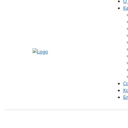
О
К
С
К
Б