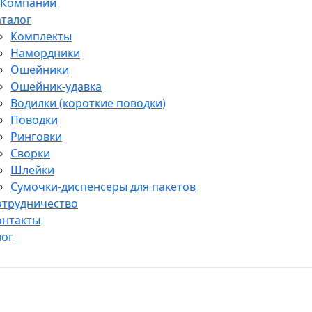
 Компании
аталог
Комплекты
Намордники
Ошейники
Ошейник-удавка
Водилки (короткие поводки)
Поводки
Ринговки
Сворки
Шлейки
Сумочки-диспенсеры для пакетов
отрудничество
онтакты
лог