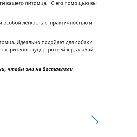
сти вашего питомца. С его помощью вы
я особой легкостью, практичностью и
томца. Идеально подойдет для собак с
енд, ризеншнауцер, ротвейлер, алабай
и, чтобы они не доставляли
Шлейка ездов