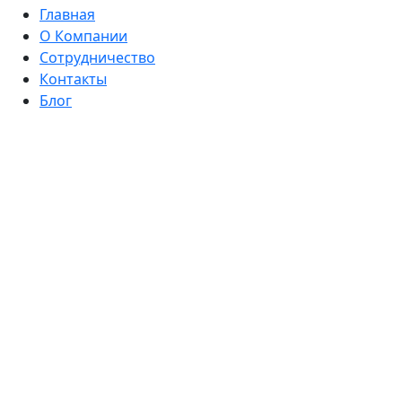
Главная
О Компании
Сотрудничество
Контакты
Блог
Политика конфиденциальности
Согласие на обработку персональных данных
Каталог
Комплекты
Намордники
Ошейники
Ошейник-удавка
Водилки (короткие поводки)
Поводки
Ринговки
Сворки
Шлейки