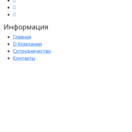
Информация
Главная
О Компании
Сотрудничество
Контакты
Блог
Политика конфиденциальности
Согласие на обработку персональных данных
Каталог
Комплекты
Намордники
Ошейники
Ошейник-удавка
Водилки (короткие поводки)