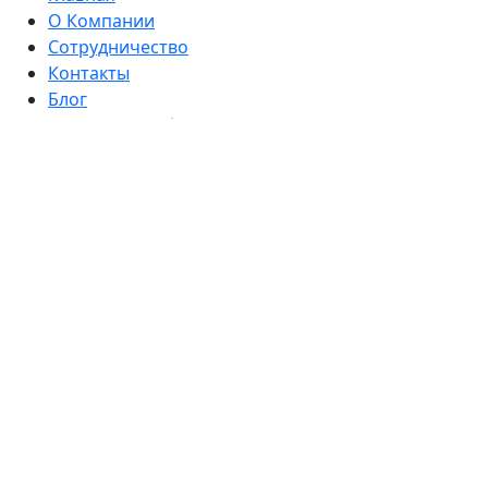
О Компании
Сотрудничество
Контакты
Блог
Политика конфиденциальности
Согласие на обработку персональных данных
Каталог
Комплекты
Намордники
Ошейники
Ошейник-удавка
Водилки (короткие поводки)
Поводки
Ринговки
Сворки
Шлейки
Сумочки-диспенсеры для пакетов