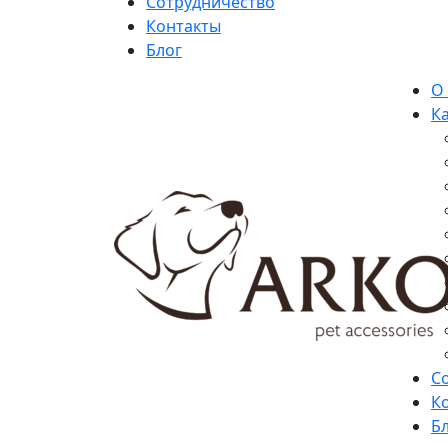
Сотрудничество
Контакты
Блог
О
К
С
К
Б