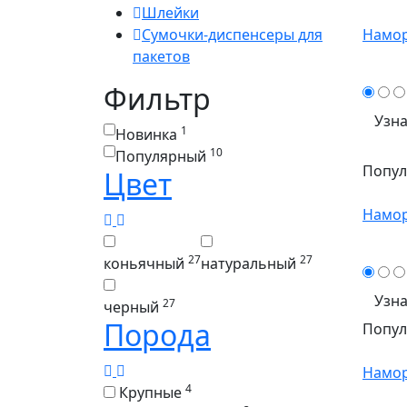
Шлейки
Сумочки-диспенсеры для
Намор
пакетов
Фильтр
Узна
1
Новинка
10
Популярный
Попу
Цвет
Намор
27
27
коньячный
натуральный
Узна
27
черный
Порода
Попу
Намор
4
Крупные