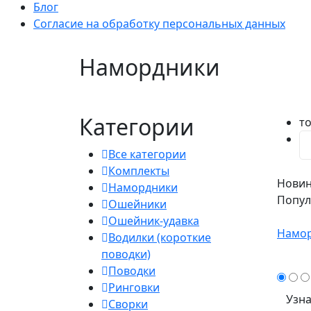
Блог
Согласие на обработку персональных данных
Намордники
Категории
т
Все категории
Комплекты
Новин
Намордники
Попу
Ошейники
Ошейник-удавка
Намор
Водилки (короткие
поводки)
Поводки
Ринговки
Узна
Сворки