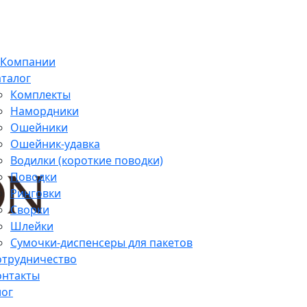
 Компании
аталог
Комплекты
Намордники
Ошейники
Ошейник-удавка
Водилки (короткие поводки)
Поводки
Ринговки
Сворки
Шлейки
Сумочки-диспенсеры для пакетов
отрудничество
онтакты
лог