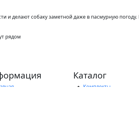
ти и делают собаку заметной даже в пасмурную погоду.
ут рядом
формация
Каталог
лавная
Комплекты
 Компании
Намордники
отрудничество
Ошейники
онтакты
Ошейник-удавка
лог
Водилки (короткие по
олитика
Поводки
онфиденциальности
Ринговки
огласие на обработку
Сворки