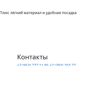
 Плюс лёгкий материал и удобная посадка
Контакты
+7 (953) 777 11 85
+7 (383) 204 77
85
arkonzoo@mail.ru
г. Новосибирск, ул. Сухарная,
35, корпус 7
водки)