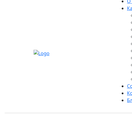
О
К
С
К
Б