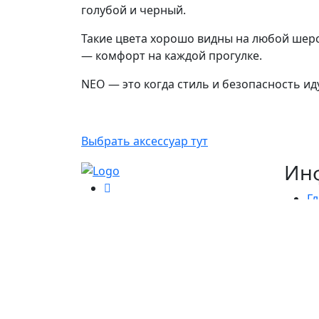
голубой и черный.
Такие цвета хорошо видны на любой шерс
— комфорт на каждой прогулке.
NEO — это когда стиль и безопасность ид
Выбрать аксессуар тут
Ин
Г
О
С
К
Б
П
к
С