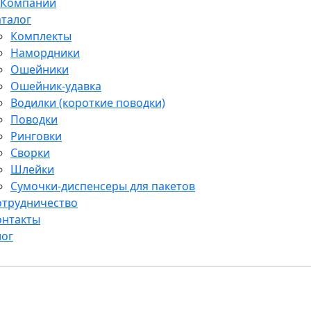
 Компании
аталог
Комплекты
Намордники
Ошейники
Ошейник-удавка
Водилки (короткие поводки)
Поводки
Ринговки
Сворки
Шлейки
Сумочки-диспенсеры для пакетов
отрудничество
онтакты
лог