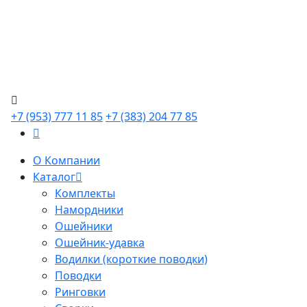
+7 (953) 777 11 85
+7 (383) 204 77 85
О Компании
Каталог
Комплекты
Намордники
Ошейники
Ошейник-удавка
Водилки (короткие поводки)
Поводки
Ринговки