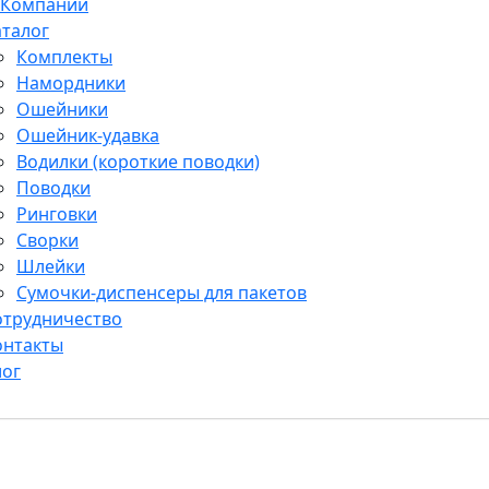
 Компании
аталог
Комплекты
Намордники
Ошейники
Ошейник-удавка
Водилки (короткие поводки)
Поводки
Ринговки
Сворки
Шлейки
Сумочки-диспенсеры для пакетов
отрудничество
онтакты
лог