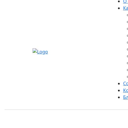
О
К
С
К
Б