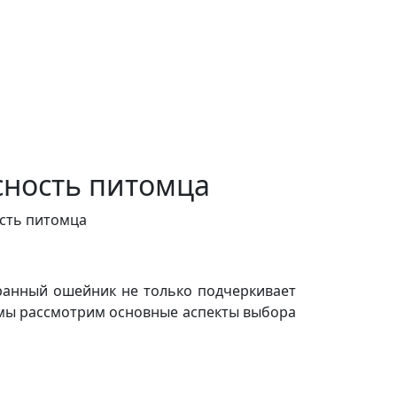
сность питомца
ость питомца
ранный ошейник не только подчеркивает
е мы рассмотрим основные аспекты выбора