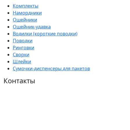
Комплекты
Намордники
Ошейники
Ошейник-удавка
Водилки (короткие поводки)
Поводки
Ринговки
Сворки
Шлейки
Сумочки-диспенсеры для пакетов
Контакты
+7 (953) 777 11 85
+7 (383) 204 77 85
arkonzoo@mail.ru
г. Новосибирск, ул. Сухарная, 35, корпус 7
2007 - 2026 © компания Аркон
Нажмите "ОК", если вы соглашаетесь с условиями
обработки cookie и ваших данных о поведении на сайте,