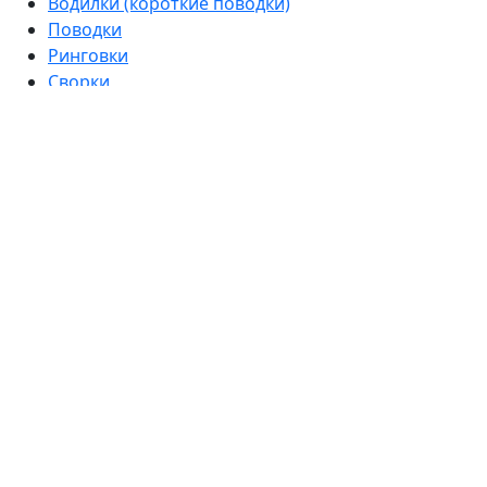
Водилки (короткие поводки)
Поводки
Ринговки
Сворки
Шлейки
Сумочки-диспенсеры для пакетов
Контакты
+7 (953) 777 11 85
+7 (383) 204 77 85
arkonzoo@mail.ru
г. Новосибирск, ул. Сухарная, 35, корпус 7
2007 - 2026 © компания Аркон
Нажмите "ОК", если вы соглашаетесь с условиями
обработки cookie и ваших данных о поведении на сайте,
необходимых для аналитики. Запретить обработку
можно cookie можете через браузер.
Подробнее о cookie и о том, как запретить их
обработку, описано в нашей
политике